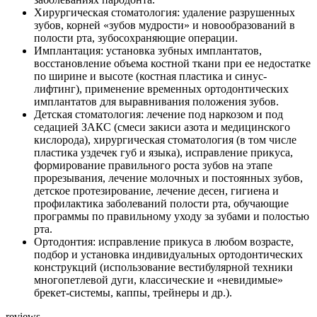
Хирургическая стоматология: удаление разрушенных
зубов, корней «зубов мудрости» и новообразований в
полости рта, зубосохраняющие операции.
Имплантация: установка зубных имплантатов,
восстановление объема костной ткани при ее недостатке
по ширине и высоте (костная пластика и синус-
лифтинг), применение временных ортодонтических
имплантатов для выравнивания положения зубов.
Детская стоматология: лечение под наркозом и под
седацией ЗАКС (смеси закиси азота и медицинского
кислорода), хирургическая стоматология (в том числе
пластика уздечек губ и языка), исправление прикуса,
формирование правильного роста зубов на этапе
прорезывания, лечение молочных и постоянных зубов,
детское протезирование, лечение десен, гигиена и
профилактика заболеваний полости рта, обучающие
программы по правильному уходу за зубами и полостью
рта.
Ортодонтия: исправление прикуса в любом возрасте,
подбор и установка индивидуальных ортодонтических
конструкций (использование вестибулярной техники
многопетлевой дуги, классические и «невидимые»
брекет-системы, каппы, трейнеры и др.).
reviews