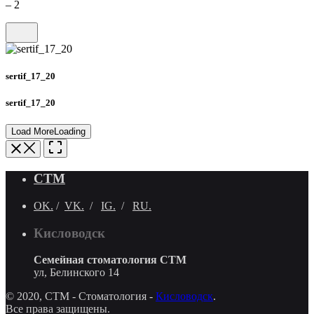
– 2
sertif_17_20
sertif_17_20
Load More
Loading
СТМ
OK.
/
VK.
/
IG.
/
RU.
Кисловодск
Семейная стоматология СТМ
ул, Белинского 14
© 2020, СТМ - Стоматология -
Кисловодск
.
Все права защищены.